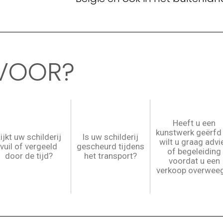
Olloy sur Viroin​
ONTDEK HET PROJECT
VOOR?
Heeft u een
kunstwerk geërfd
ijkt uw schilderij
Is uw schilderij
wilt u graag advi
vuil of vergeeld
gescheurd tijdens
of begeleiding
door de tijd?
het transport?
voordat u een
verkoop overwee