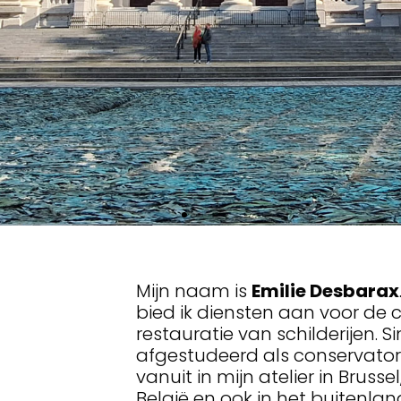
VAN EEN MUURS
Mijn naam is
Emilie Desbarax
bied ik diensten aan voor de 
restauratie van schilderijen. S
EN FAMILIEPORTR
afgestudeerd als conservator-
vanuit in mijn atelier in Brussel
België en ook in het buitenlan