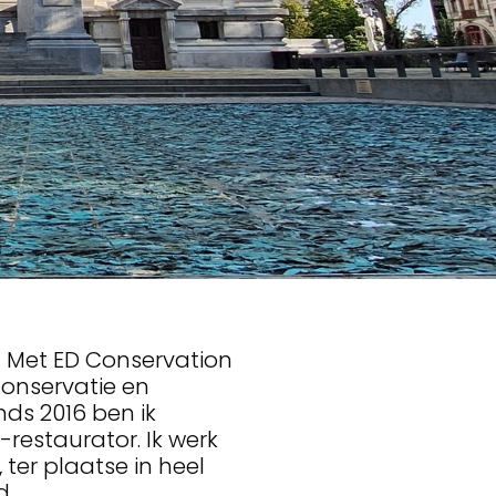
CHILDERING EN
. Met ED Conservation
conservatie en
inds 2016 ben ik
ET
restaurator. Ik werk
, ter plaatse in heel
d.